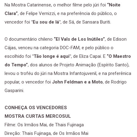
Na Mostra Catarinense, o melhor filme pelo júri foi
“Noite
Clara”
, de Felipe Vernizzi, e na preferência do público, o
vencedor foi
"Eu sou de lá"
, de Sá, de Sansara Buriti.
O documentário chileno
“El Vals de Los Inútiles”
, de Edison
Cájas, venceu na categoria DOC-FAM, e pelo público o
escolhido foi
"Tão longe é aqui"
, de Eliza Capai. E
“O Maestro
do Tempo”
, dos alunos de Projeto Animação (Espírito Santo),
levou o troféu do júri na Mostra Infantojuvenil, e na preferênica
popular, o vencedor foi
John Feldman e a Moto
, de Rodrigo
Gasparini.
CONHEÇA OS VENCEDORES
MOSTRA CURTAS MERCOSUL
Filme: Os Irmãos Mai, de Thais Fujinaga
Direção: Thais Fujinaga, de Os Irmãos Mai