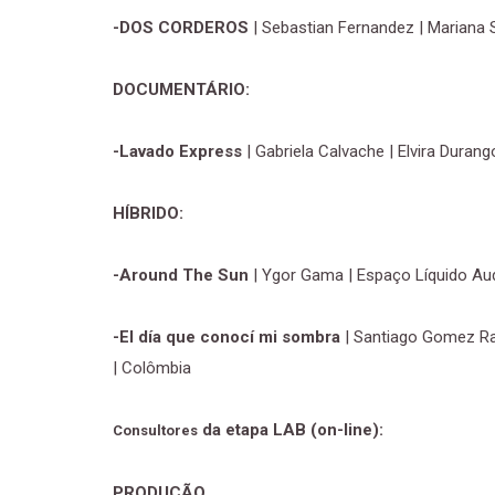
-DOS CORDEROS
| Sebastian Fernandez | Mariana 
DOCUMENTÁRIO:
-Lavado Express
| Gabriela Calvache | Elvira Dura
HÍBRIDO:
-Around The Sun
| Ygor Gama | Espaço Líquido Aud
-El día que conocí mi sombra
| Santiago Gomez Ra
| Colômbia
da etapa LAB (on-line):
Consultores
PRODUÇÃO