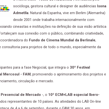
socióloga, gestora cultural e designer de audiências
Isona
Admetlla
. Natural da Espanha, vive em Berlim (Alemanha)
desde 2001 onde trabalha internacionalmente com
oiando cineastas e instituições na definição de sua visão artística
fortaleçam sua conexão com o público, combinando criatividade,
oi coordenadora do
Fundo de Cinema Mundial da Berlinale
,
 consultoria para projetos de todo o mundo, especialmente da
ipantes para a fase Negocial, que integra o
30º Festival
ual Mercosul - FAM
, promovendo o aprimoramento dos projetos e
anciamento, circulação e mercado.
e Presencial de Mercado
-, o
10º ECM+LAB
especial Ibero-
ados representantes de 10 países. As atividades do LAB On-line
contece de 4 a 6 de setembro, durante o FAM 30 anos, em