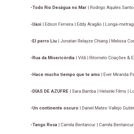
-Todo Rio Deságua no Mar
| Rodrigo Aquiles Santo
-Uasi
| Edson Ferreira | Eddy Aragão | Longa-metrag
-El perro Liu
| Jonatan Relayze Chiang | Melissa Co
-Rua da Misericórdia
| Vitã | Ritornelo Criações & 
-Hace mucho tiempo que te amo
| Ever Miranda P
-DÍAS DE AZUFRE
| Sara Bamba | Helsinki Films |
-Un continente oscuro
| Daniel Mateo Vallejo Guti
-Tango Rosa
| Camila Bentancur | Camila Bentancur