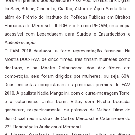
reais em prêmios dos apoiadores - O2 Pós, Mistika, Link Digital,
InnSaei, Adobe, Cinecolor, Cia Rio, Aktoro e Água Santa Rita -,
além do Prêmio do Instituto de Políticas Públicas em Direitos
Humanos do Mercosul - IPPDH e o Prêmio RECAM, uma cópia
acessível com Legendagem para Surdos e Ensurdecidos e
Audiodescrição.
O FAM 2018 destacou a forte representação feminina. Na
Mostra DOC-FAM, de cinco filmes, três tinham mulheres como
diretoras, e na Mostra Catarinense, dos dez filmes em
competição, seis foram dirigidos por mulheres, ou seja, 60%.
Duas cineastas conquistaram os principais prêmios do FAM
2018. A paulista Nádia Mangolini, com o curta-metragem Torre,
e a catarinense Cíntia Domit Bittar, com Flecha Dourada,
ganharam, respectivamente, os prêmios de Melhor Filme do
Júri Oficial nas mostras de Curtas Mercosul e Catarinense do
22º Florianópolis Audiovisual Mercosul.