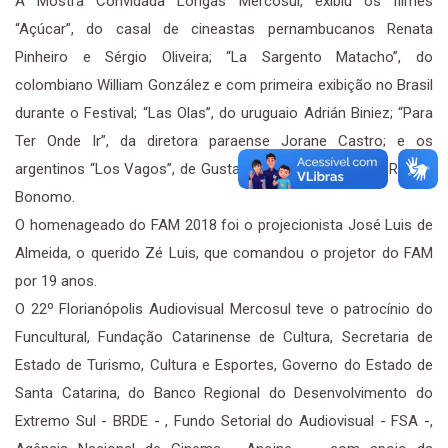
A Mostra Convidada Longas Mercosul, exibiu os filmes
“Açúcar”, do casal de cineastas pernambucanos Renata
Pinheiro e Sérgio Oliveira; “La Sargento Matacho”, do
colombiano William González e com primeira exibição no Brasil
durante o Festival; “Las Olas”, do uruguaio Adrián Biniez; “Para
Ter Onde Ir”, da diretora paraense Jorane Castro; e os
argentinos “Los Vagos”, de Gustavo Biazzi, e “Miss”, de Robert
Bonomo.
O homenageado do FAM 2018 foi o projecionista José Luis de
Almeida, o querido Zé Luis, que comandou o projetor do FAM
por 19 anos.
O 22º Florianópolis Audiovisual Mercosul teve o patrocínio do
Funcultural, Fundação Catarinense de Cultura, Secretaria de
Estado de Turismo, Cultura e Esportes, Governo do Estado de
Santa Catarina, do Banco Regional do Desenvolvimento do
Extremo Sul - BRDE - , Fundo Setorial do Audiovisual - FSA -,