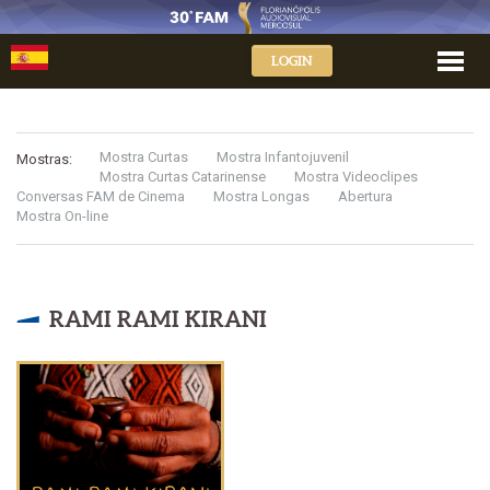
LOGIN
Mostra Curtas
Mostra Infantojuvenil
Mostras:
Mostra Curtas Catarinense
Mostra Videoclipes
Conversas FAM de Cinema
Mostra Longas
Abertura
Mostra On-line
RAMI RAMI KIRANI