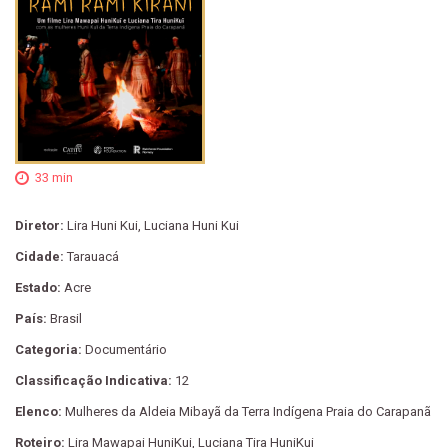
33 min
Diretor:
Lira Huni Kui, Luciana Huni Kui
Cidade:
Tarauacá
Estado:
Acre
País:
Brasil
Categoria:
Documentário
Classificação Indicativa:
12
Elenco:
Mulheres da Aldeia Mibayã da Terra Indígena Praia do Carapanã
Roteiro:
Lira Mawapai HuniKui, Luciana Tira HuniKui