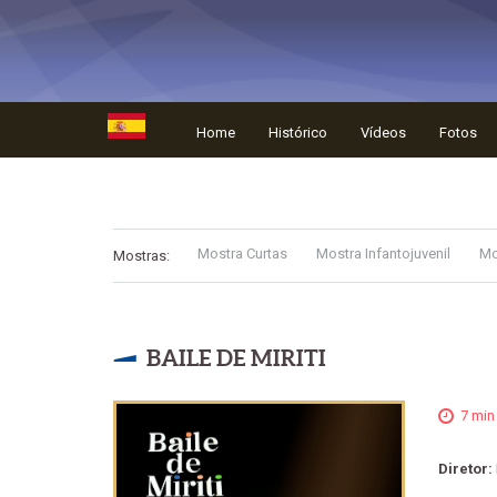
Home
Histórico
Vídeos
Fotos
Mostra Curtas
Mostra Infantojuvenil
Mo
Mostras:
BAILE DE MIRITI
7 min
Diretor: