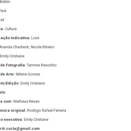
Belém
Pará
sil
ia:
Cultura
cação Indicativa:
Livre
Ananda Chedieck, Nicole Ribeiro
Emily Cristiane
de Fotografia:
Tamires Rescinho
de Arte:
Milene Gomes
em/Edição:
Emily Cristiane
eto:
de som:
Matheus Neves
onora original:
Rodrigo Rafael Ferreira
o executiva:
Emily Cristiane
iriti.curta@gmail.com