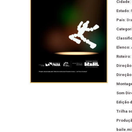
Cidade:
Estado:
País:
Bra
Categor
Classifi
Elenco:
Roteiro:
Direção 
Direção 
Montag
Som Dir
Edição 
Trilha s
Produçã
baile.m