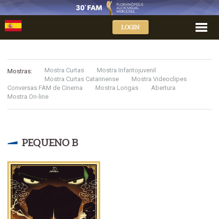
LOGIN
Mostra Curtas
Mostra Infantojuvenil
Mostras:
Mostra Curtas Catarinense
Mostra Videoclipes
Conversas FAM de Cinema
Mostra Longas
Abertura
Mostra On-line
PEQUENO B