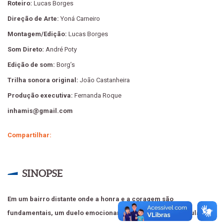
Roteiro:
Lucas Borges
Direção de Arte:
Yoná Carneiro
Montagem/Edição:
Lucas Borges
Som Direto:
André Poty
Edição de som:
Borg’s
Trilha sonora original:
João Castanheira
Produção executiva:
Fernanda Roque
inhamis@gmail.com
Compartilhar:
SINOPSE
Em um bairro distante onde a honra e a coragem são
fundamentais, um duelo emocionante é marcado após a aula. De