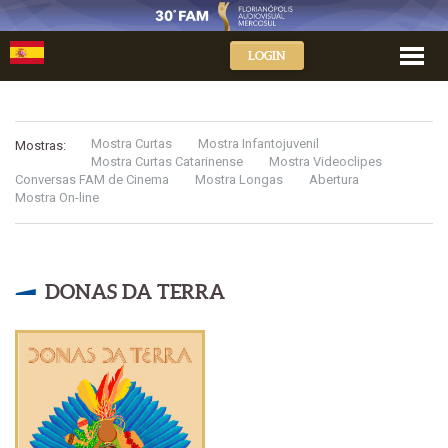
LOGIN
Mostra Curtas
Mostra Infantojuvenil
Mostras:
Mostra Curtas Catarinense
Mostra Videoclipes
Conversas FAM de Cinema
Mostra Longas
Abertura
Mostra On-line
DONAS DA TERRA