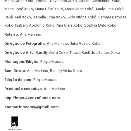
Maria Costa Xokó, Donata Travassos Xokó, Girleno Clementino Xokó,
Maria José Xokó, Maria Célia Xokó, Maria José Xokó, Analy Lima Xokó,
Cauã Rael Xokó, Isabella Lima Xokó, Evilly Vitória Xokó, Samara Barbosa
Xokó, Isabelly Apolonio Xokó, Ana Clara Xokó, Sophya Melo Xokó
Roteiro:
Ana Marinho
Direção de Fotografia:
Ana Marinho, Júlia Acácio Xokó
Direção de Arte:
Ramilly Vieira Xokó, Thawã Raell dos Santos Xokó
Montagem/Edição:
Felipe Moraes
Som Direto:
Ana Marinho, Ramilly Vieira Xokó
Edição de som:
Felipe Moraes
Produção executiva:
Ana Marinho
http://https://zenzafilmes.com
anamarinhoams@gmail.com