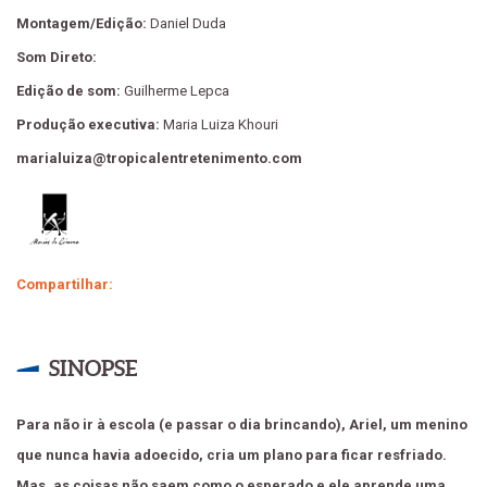
Montagem/Edição:
Daniel Duda
Som Direto:
Edição de som:
Guilherme Lepca
Produção executiva:
Maria Luiza Khouri
marialuiza@tropicalentretenimento.com
Compartilhar:
SINOPSE
Para não ir à escola (e passar o dia brincando), Ariel, um menino
que nunca havia adoecido, cria um plano para ficar resfriado.
Mas, as coisas não saem como o esperado e ele aprende uma