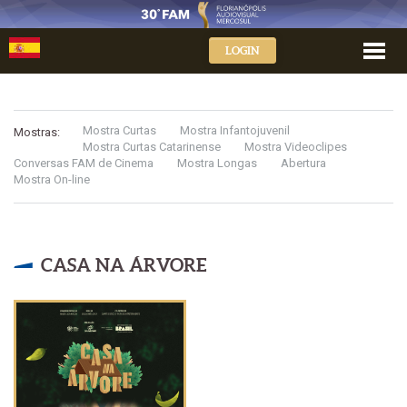
LOGIN
Mostra Curtas
Mostra Infantojuvenil
Mostras:
Mostra Curtas Catarinense
Mostra Videoclipes
Conversas FAM de Cinema
Mostra Longas
Abertura
Mostra On-line
CASA NA ÁRVORE