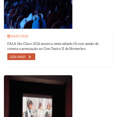
04/07/2026
FALA São Chico 2026 encerra neste sábado (4) com sessão de
cinema e premiação no Cine Teatro X de Novembro
LEIA MAIS